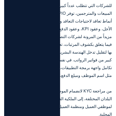
للشركات التي تتطلب عدداً كبيراً من الموظفين المرنين، مثل
المبيعات والمترجمين، توفر PIO خدمات المتعاقدين، وتقدم ثلاثة
أنماط تعاقد لاحتياجات التعاقد والدفع لكل شركة: العقود طويلة
الأجل، وعقود KPI، وعقود الدفع حسب الاستخدام، مما يوفر
مزيداً من المرونة لشركات التصنيع لتوظيف العمال في الخارج.
فيما يتعلق بكشوف المرتبات، تعتمد PIO على نظام SaaS الخاص
بها لتقليل تدخل الهندسة البشرية وتحقيق المحاسبة التلقائية لعدد
كبير من فواتير الرواتب. في نفس الوقت، من خلال استخدام
تكامل واجهة برمجة التطبيقات، يضمن النقل الخاص للمعلومات
مثل اسم الموظف ومبلغ الدفع، ويحقق وظيفة التسوية الفورية.
من مراجعة KYC لانضمام الموظفين، واحتياجات الرواتب في
البلدان المختلفة، إلى الملكية الفكرية وخصوصية البيانات
لموظفي العميل ومنظمة العميل، تمتثل PIO دائماً للوائح الضريبية
المحلية.