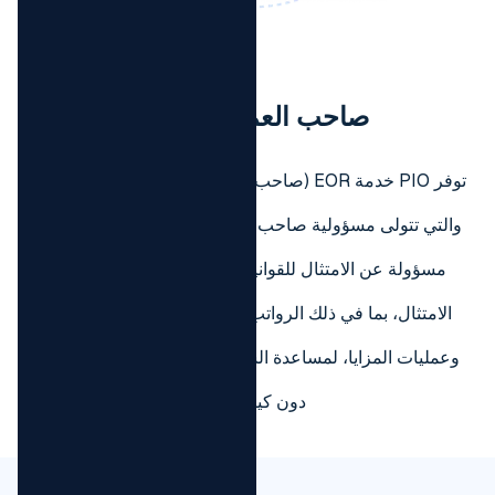
صاحب العمل المسجل
توفر PIO خدمة EOR (صاحب العمل المسجل) متوافقة محلياً،
والتي تتولى مسؤولية صاحب العمل القانوني للموظف وتكون
مسؤولة عن الامتثال للقوانين واللوائح المحلية ومتطلبات
الامتثال، بما في ذلك الرواتب والضرائب وتعويضات العمال
وعمليات المزايا، لمساعدة الشركات على توظيف الموظفين
دون كيان محلي.