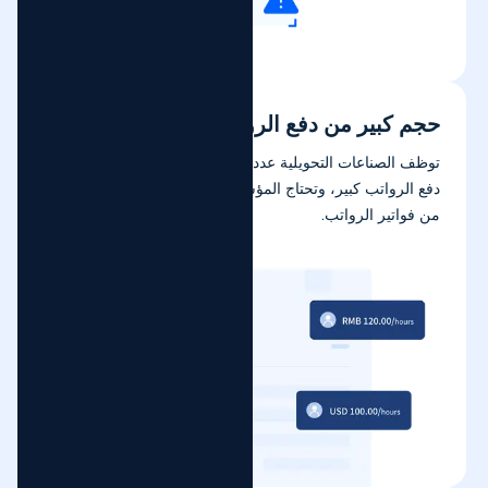
حجم كبير من دفع الرواتب
توظف الصناعات التحويلية عدداً كبيراً من العمال، والطلب على
دفع الرواتب كبير، وتحتاج المؤسسات إلى التعامل مع عدد كبير
من فواتير الرواتب.