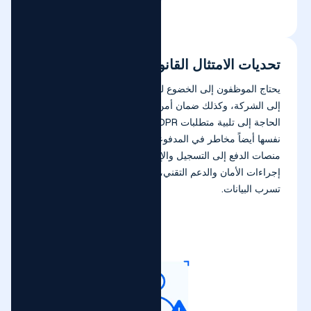
تحديات الامتثال القانوني
يحتاج الموظفون إلى الخضوع لفحوصات الائتمان قبل الانضمام
إلى الشركة، وكذلك ضمان أمن المعلومات الشخصية، مثل
الحاجة إلى تلبية متطلبات GDPR في أوروبا. تواجه المؤسسات
نفسها أيضاً مخاطر في المدفوعات عبر الحدود: قد تفتقر بعض
منصات الدفع إلى التسجيل والإشراف الرسمي، وتفتقر إلى
إجراءات الأمان والدعم التقني، وهناك مخاطر أمنية وخطر
تسرب البيانات.