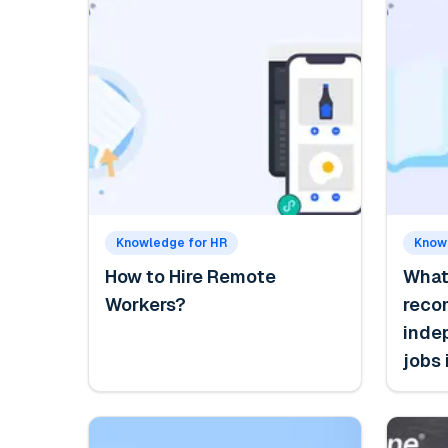
Knowledge for HR
Know
How to Hire Remote
What
Workers?
reco
inde
jobs