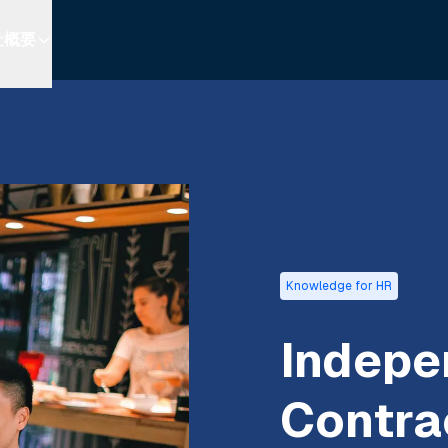
社概要
Knowledge for HR
Indepe
Contra