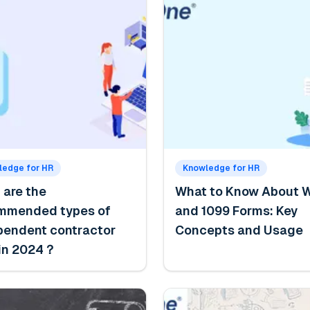
ledge for HR
Knowledge for HR
 are the
What to Know About 
mmended types of
and 1099 Forms: Key
pendent contractor
Concepts and Usage
 in 2024？