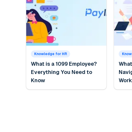
Knowledge for HR
Know
What is a 1099 Employee?
What 
Everything You Need to
Navi
Know
Work