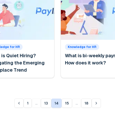
ledge for HR
Knowledge for HR
is Quiet Hiring?
What is bi-weekly payr
gating the Emerging
How does it work?
place Trend
1
...
13
14
15
...
18