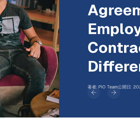
Agreem
Emplo
Contra
Differ
著者
:
PIO Team
公開日
:
20