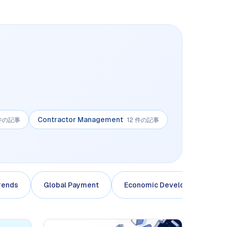
Contractor Management
 件の記事
12 件の記事
rends
Global Payment
Economic Development