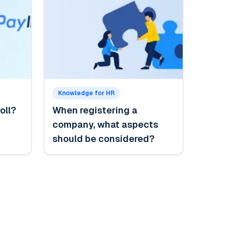
Knowledge for HR
oll?
When registering a
company, what aspects
should be considered?