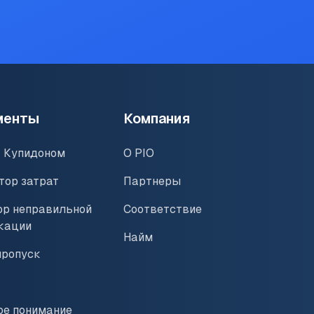
менты
Компания
а Купидоном
О PIO
тор затрат
Партнеры
ор неправильной
Соответствие
кации
Найм
пропуск
ое понимание