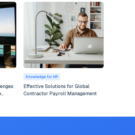
Knowledge for HR
Knowledge 
lenges:
Effective Solutions for Global
How Organ
e
Contractor Payroll Management
Global Wo
Safe