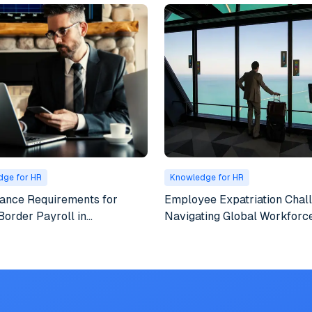
dge for HR
Knowledge for HR
ance Requirements for
Employee Expatriation Chal
Border Payroll in
Navigating Global Workforc
ational Companies
Dynamics