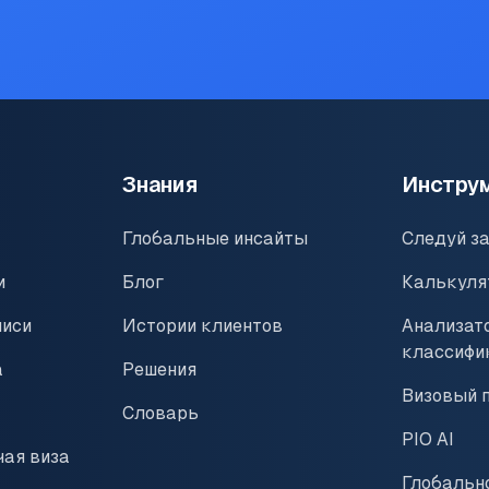
Знания
Инстру
Глобальные инсайты
Следуй з
и
Блог
Калькуля
писи
Истории клиентов
Анализат
классифи
а
Решения
Визовый 
Словарь
PIO AI
чая виза
Глобальн