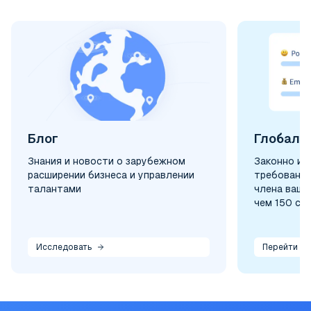
Блог
Глобаль
Знания и новости о зарубежном
Законно и 
расширении бизнеса и управлении
требования
талантами
члена ваше
чем 150 ст
Исследовать
Перейти к 