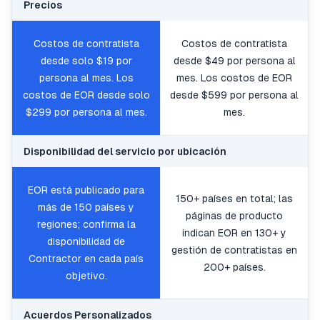
Precios
Costos de contratista
Costos de contratista
desde solo $19 por
desde $49 por persona al
persona al mes. Los
mes. Los costos de EOR
costos de EOR desde solo
desde $599 por persona al
$299 por persona al mes.
mes.
Disponibilidad del servicio por ubicación
EOR está publicado para
150+ países en total; las
más de 150 países y
páginas de producto
regiones; confirma la
indican EOR en 130+ y
disponibilidad de
gestión de contratistas en
Contractor en cada país
200+ países.
objetivo.
Acuerdos Personalizados