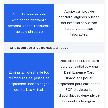
Admite cambios de
Soporta acuerdos de
contrato; algunos pueden
empleados altamente
ser inmediatos y otros
personalizados, respuesta
tardar varios días
rápida y sin cargo.
laborables.
Tarjeta corporativa de gastos nativa
Deel ofrece la Deel Card
para contratistas y una
Elimina la molestia de los
Deel Expense Card
reembolsos de gastos de
financiada por el
empleados usando pagos
empleador para empleados
con tarjeta virtual.
EOR elegibles; la
disponibilidad depende de
la cuenta y la región.