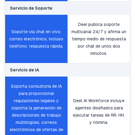
Servicio de Soporte
Deel publica soporte
Soporte vía chat en vivo,
multicanal 24/7 y afirma un
correo electrónico, incluso
tiempo medio de respuesta
teléfono, respuesta rápida.
por chat de unos dos
minutos.
Servicio de IA
Soporta consultoría de IA
para proporcionar
regulaciones legales y
Deel AI Workforce incluye
soporta la generación de
agentes diseñados para
descripciones de trabajo
ejecutar tareas de RR. HH.
multilingües, correos
y nómina.
electrónicos de ofertas de