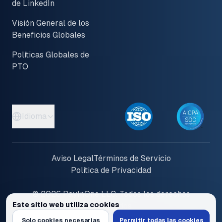
de LinkedIn
Visión General de los
Beneficios Globales
Políticas Globales de
PTO
Idioma
Aviso Legal
Términos de Servicio
Política de Privacidad
© 2026 PayInOne LLC. Todos los derechos
Este sitio web utiliza cookies
reservados
Utilizamos cookies para personalizar contenido y anuncios, proporciona
Solo cookies necesarias
Permitir todas las cookies