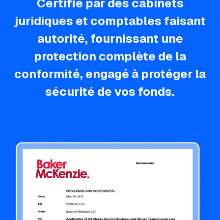
Certifié par des cabinets
juridiques et comptables faisant
autorité, fournissant une
protection complète de la
conformité, engagé à protéger la
sécurité de vos fonds.