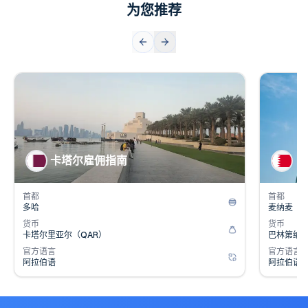
为您推荐
👥
👥
人口
2.7
百万
人口
1
💰
💰
雇主成本
14
%
雇主成
卡塔尔雇佣指南
巴
首都
首都
多哈
麦纳麦
货币
货币
卡塔尔里亚尔（QAR）
巴林第纳尔
官方语言
官方语言
阿拉伯语
阿拉伯语