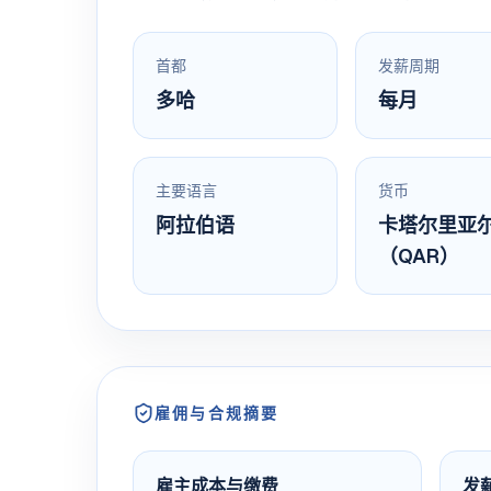
首都
发薪周期
多哈
每月
主要语言
货币
阿拉伯语
卡塔尔里亚
（QAR）
雇佣与合规摘要
雇主成本与缴费
发