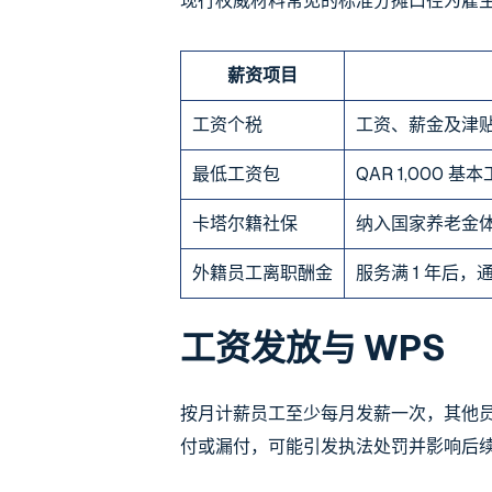
现行权威材料常见的标准分摊口径为雇主
薪资项目
工资个税
工资、薪金及津
最低工资包
QAR 1,000 
卡塔尔籍社保
纳入国家养老金体
外籍员工离职酬金
服务满 1 年后
工资发放与 WPS
按月计薪员工至少每月发薪一次，其他员工
付或漏付，可能引发执法处罚并影响后