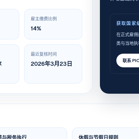
雇主缴费比例
获取国家
14%
在正式雇佣
类与当地执
最近复核时间
联系 PI
尔
2026年3月23日
薪与税务执行
休假与节假日规则