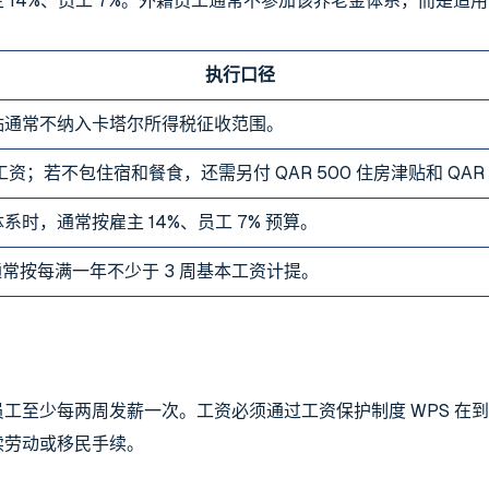
 14%、员工 7%。外籍员工通常不参加该养老金体系，而是适
执行口径
贴通常不纳入卡塔尔所得税征收范围。
基本工资；若不包住宿和餐食，还需另付 QAR 500 住房津贴和 QAR
系时，通常按雇主 14%、员工 7% 预算。
，通常按每满一年不少于 3 周基本工资计提。
至少每两周发薪一次。工资必须通过工资保护制度 WPS 在到期
续劳动或移民手续。