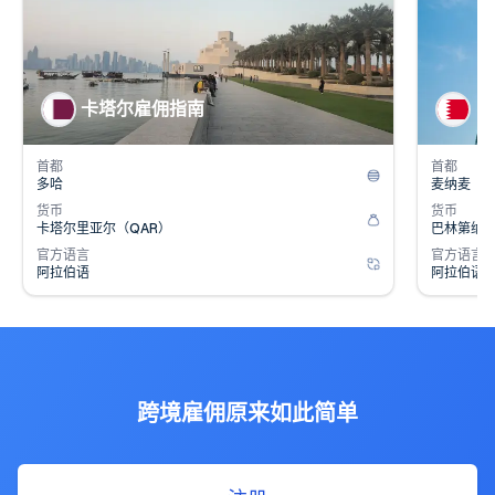
👥
👥
人口
2.7
百万
人口
1
💰
💰
雇主成本
14
%
雇主成
卡塔尔雇佣指南
巴
首都
首都
多哈
麦纳麦
货币
货币
卡塔尔里亚尔（QAR）
巴林第纳尔
官方语言
官方语言
阿拉伯语
阿拉伯语
跨境雇佣原来如此简单