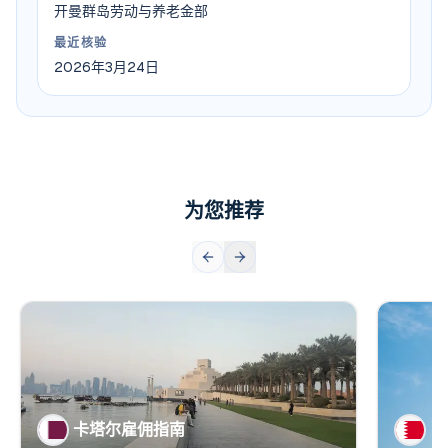
开曼群岛劳动与养老金部
最近核验
2026年3月24日
为您推荐
👥
👥
人口
2.7
百万
人口
1
💰
💰
雇主成本
14
%
雇主成
卡塔尔雇佣指南
巴