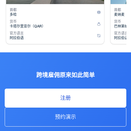
首都
首都
多哈
麦纳麦
货币
货币
卡塔尔里亚尔（QAR）
巴林第纳尔
官方语言
官方语言
阿拉伯语
阿拉伯语
跨境雇佣原来如此简单
注册
预约演示