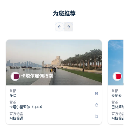
为您推荐
👥
👥
人口
2.7
百万
人口
1
💰
💰
雇主成本
14
%
雇主成
卡塔尔雇佣指南
巴
首都
首都
多哈
麦纳麦
货币
货币
卡塔尔里亚尔（QAR）
巴林第纳尔
官方语言
官方语言
阿拉伯语
阿拉伯语