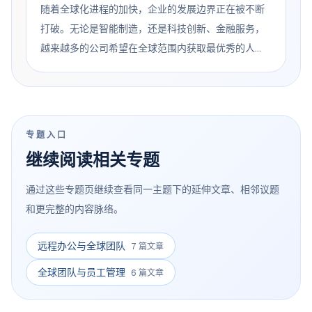
随着全球化进程的加快，企业的发展边界正在被不断
策的落实，都在考验企业的战略能力。人力资源管理
打破。无论是智能制造，还是科技创新、金融服务，
不再只是后台支持，而是企业...
越来越多的公司希望在全球范围内获取最优秀的人
才，以支撑自身业务的拓展和升级。然而，在机遇背
后，全球雇佣也带来了前所未有的挑战。不同国家的
劳动法规、税务体系、文化差异以及跨境薪酬发放的
复杂性，都让企业在落地海外团队时感受到压力。 在
专题入口
这样的背景下，全球雇佣（Global Employment）...
继续阅读相关专题
通过这些专题页继续查看同一主题下的延伸文章、相邻议题
和更完整的内容脉络。
远程办公与全球团队
7 篇文章
全球团队与员工管理
6 篇文章