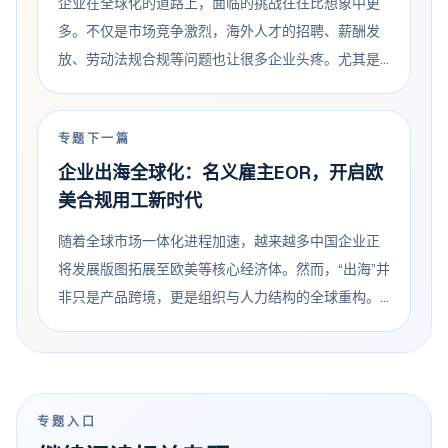
企业在全球化的道路上，面临的挑战往往比想象中更
多。不仅是市场竞争激烈，海外人才的招聘、薪酬发
放、劳动法规合规等问题也让很多企业头疼。尤其是
在多个国家同时开展业务时，如果缺乏专业支持，很
容易陷入法律风险或管理困境。这时候，
专题下一篇
EOR（Employer of Record，名义雇主）服务商便成
企业出海全球化：名义雇主EOR，开启欧
为企业的“安全网”，帮助企业在海外轻松雇佣人才、合
美合规用工新时代
法发薪，并让团队高效运作。 合规用工：让企业无忧
出海...
随着全球市场一体化进程加速，越来越多中国企业正
将发展版图拓展至欧美等核心经济体。然而，“出海”并
非只是产品跨境，更是组织与人力结构的全球重构。
如何在未设立当地公司的情况下，快速、合规地招聘
和管理本地人才，成为横亘在众多出海企业面前的第
一道难题。 在这个背景下，EOR（Employer of...
专题入口