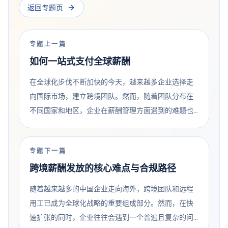
返回专题页
专题上一篇
如何一站式支付全球薪酬
在全球化步伐不断加快的今天，越来越多企业选择走
向国际市场，建立跨境团队。然而，随着团队分布在
不同国家和地区，企业在薪酬管理方面遇到的难题也
愈加复杂。不同的货币、各异的税务政策、严格的劳
动法规，这些挑战让传统的支付方式逐渐力不从心。
专题下一篇
如何一站式支付全球薪酬，正在成为企业关注的焦
跨境薪酬发放的核心难点与合规路径
点，也是实现高效管理与合规发展的关键课题。 全球
薪酬支付的复杂性与痛点...
随着越来越多的中国企业走向海外，跨境团队和远程
用工已成为全球化战略的重要组成部分。然而，在快
速扩张的同时，企业往往会遇到一个普遍且复杂的问